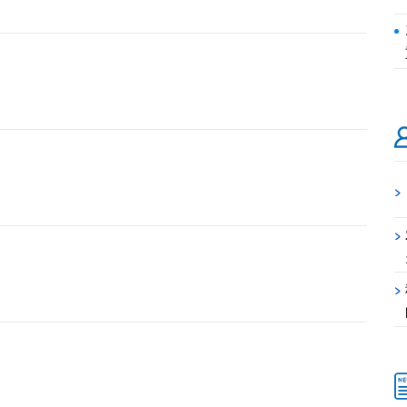
>
>
>