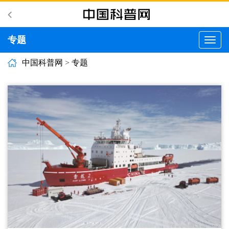
专题
切
换
导
中国科普网
>
专题
航