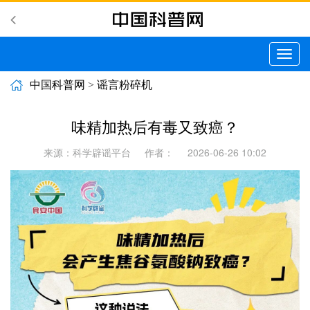
切
换
导
中国科普网
>
谣言粉碎机
航
味精加热后有毒又致癌？
来源：科学辟谣平台
作者：
2026-06-26 10:02