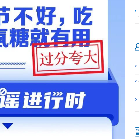
>
>
>