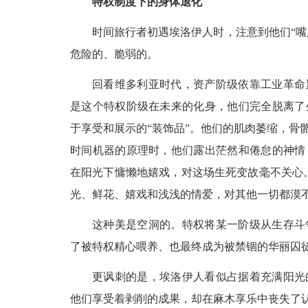
特权制度下的身体退化
时间旅行者初遇埃洛伊人时，注意到他们“嘴
危险的、脆弱的。
回看维多利亚时代，资产阶级依靠工业革命
是这个特权阶级在未来的化身，他们完全脱离了
于享受和展示的“装饰品”。他们的肌肉萎缩，骨
时间机器的原理时，他们露出茫然和倦怠的神情
在阳光下慵懒地嬉戏，对这场生死变故毫不关心
光、鲜花、嬉戏和浅浅的情爱，对其他一切都漠不
这种美是空洞的。特权将某一阶级从生存斗
了被特权精心喂养、也最终成为被禁锢的华丽囚
更讽刺的是，埃洛伊人看似占据着充满阳光
他们享受着剥削的成果，却在麻木享乐中丧失了