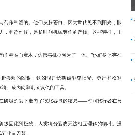
与劳作重塑的。他们皮肤苍白，因为世代见不到阳光；眼
力，脊背佝偻，是长时间机械劳作的产物。这些特征，正
动作精准而麻木，仿佛与机器融为了一体。”他们身体存在
出野兽般的凶狠。这凶狠是长期被剥夺阳光、尊严和权利
体魄，成为向剥削者复仇的工具。
在阶级割裂下走向了彼此吞噬的结局——时间旅行者在莫
阶级固化到极致，人类将分裂成无法相互理解的物种。没
式异化或囚禁。