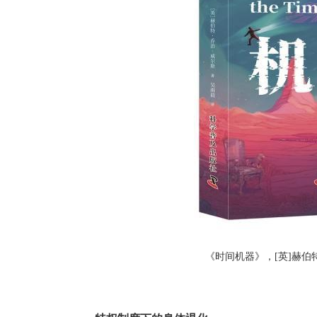
《时间机器》，[英]赫伯特·乔治·威尔