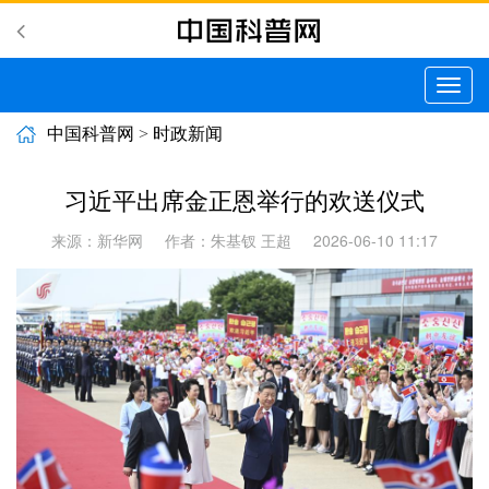
切
换
导
中国科普网
>
时政新闻
航
习近平出席金正恩举行的欢送仪式
来源：新华网
作者：朱基钗 王超
2026-06-10 11:17