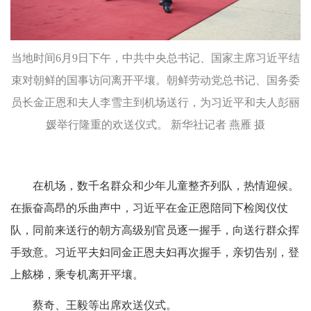
当地时间6月9日下午，中共中央总书记、国家主席习近平结
束对朝鲜的国事访问离开平壤。朝鲜劳动党总书记、国务委
员长金正恩和夫人李雪主到机场送行，为习近平和夫人彭丽
媛举行隆重的欢送仪式。 新华社记者 燕雁 摄
在机场，数千名群众和少年儿童整齐列队，热情迎候。
在振奋高昂的乐曲声中，习近平在金正恩陪同下检阅仪仗
队，同前来送行的朝方高级别官员逐一握手，向送行群众挥
手致意。习近平夫妇同金正恩夫妇再次握手，亲切告别，登
上舷梯，乘专机离开平壤。
蔡奇、王毅等出席欢送仪式。