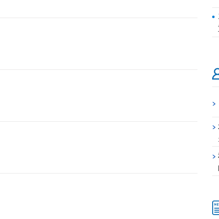
>
>
>