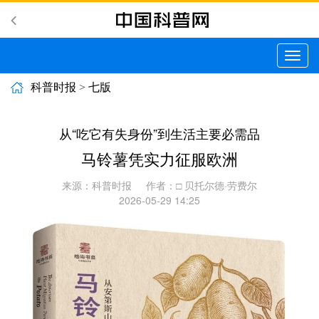
切
换
导
科普时报
>
七版
航
从“吃它有失身份”到生活主要必需品
马铃薯凭实力征服欧洲
来源：科普时报
作者：□ 贝托尔德·劳费尔
2026-05-29 14:25