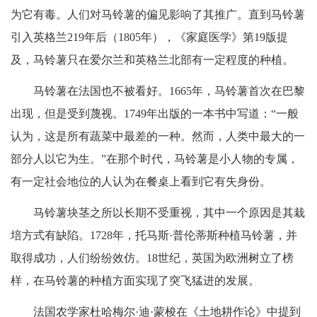
为它有毒。人们对马铃薯的偏见影响了其推广。直到马铃薯
引入英格兰219年后（1805年），《家庭医学》第19版提
及，马铃薯只在爱尔兰和英格兰北部有一定程度的种植。
马铃薯在法国也不被看好。1665年，马铃薯首次在巴黎
出现，但是受到蔑视。1749年出版的一本书中写道：“一般
认为，这是所有蔬菜中最差的一种。然而，人类中最大的一
部分人以它为生。”在那个时代，马铃薯是小人物的专属，
有一定社会地位的人认为在餐桌上看到它有失身份。
马铃薯块茎之所以长期不受重视，其中一个原因是其栽
培方式有缺陷。1728年，托马斯·普伦蒂斯种植马铃薯，并
取得成功，人们纷纷效仿。18世纪，英国为欧洲树立了榜
样，在马铃薯的种植方面实现了突飞猛进的发展。
法国农学家杜哈梅尔·迪·蒙梭在《土地耕作论》中提到