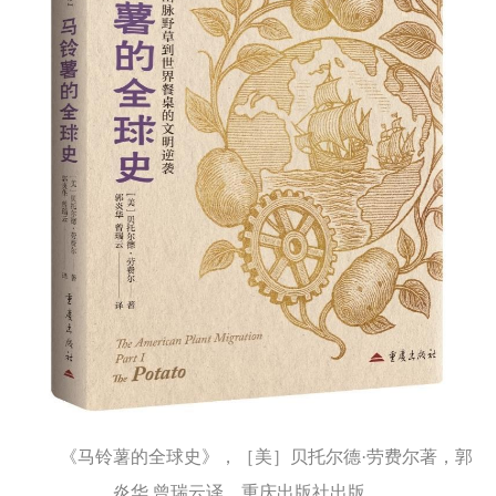
《马铃薯的全球史》，［美］贝托尔德·劳费尔著，郭
炎华 曾瑞云译，重庆出版社出版。