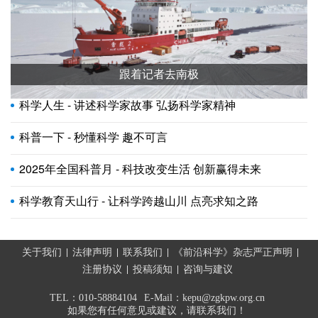
跟着记者去南极
科学人生 - 讲述科学家故事 弘扬科学家精神
科普一下 - 秒懂科学 趣不可言
2025年全国科普月 - 科技改变生活 创新赢得未来
科学教育天山行 - 让科学跨越山川 点亮求知之路
关于我们
法律声明
联系我们
《前沿科学》杂志严正声明
注册协议
投稿须知
咨询与建议
TEL：010-58884104
E-Mail：kepu@zgkpw.org.cn
如果您有任何意见或建议，请联系我们！