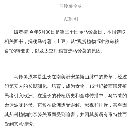
马铃薯全株
AI制图
编者按 今年5月30日是第三个国际马铃薯日，本报选取
相关图书，揭秘马铃薯（土豆）从“观赏植物”到“救命粮
食”的转变史，以及太空种粮首选马铃薯的原因。
==============================
马铃薯原本是生长在南美洲安第斯山脉中的野草，经过
印第安人的长期驯化、培育，成为食物；16世纪被西班牙殖
民者引入欧洲。在漫长的种植历史和全球传播中，马铃薯的
命运波澜起伏。它曾在欧洲遭受误解、鄙视和排斥，甚至因
其茄科植物的亲缘关系而受到迫害，并因其所谓有毒特性而
受到恶意诽谤。