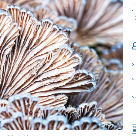
>
>
>