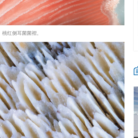
 桃红侧耳菌菌褶。