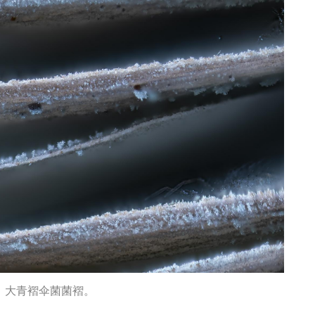
 大青褶伞菌菌褶。