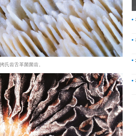
 拷氏齿舌革菌菌齿。