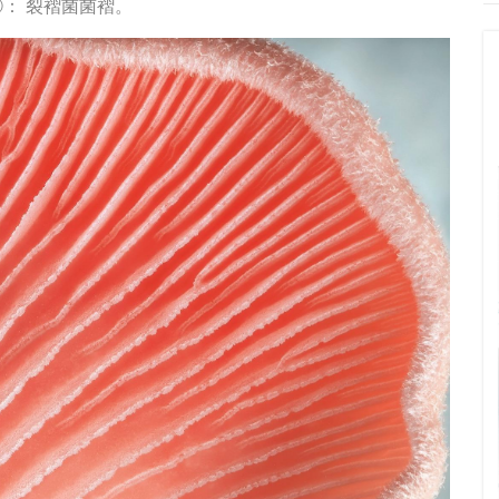
①： 裂褶菌菌褶。