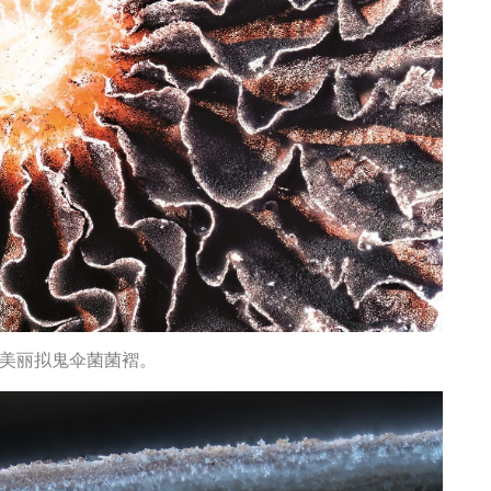
 美丽拟鬼伞菌菌褶。