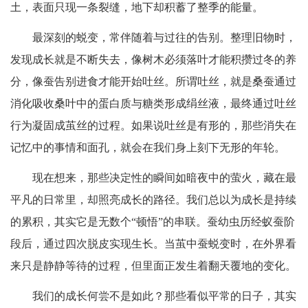
土，表面只现一条裂缝，地下却积蓄了整季的能量。
最深刻的蜕变，常伴随着与过往的告别。整理旧物时，
发现成长就是不断失去，像树木必须落叶才能积攒过冬的养
分，像蚕告别进食才能开始吐丝。所谓吐丝，就是桑蚕通过
消化吸收桑叶中的蛋白质与糖类形成绢丝液，最终通过吐丝
行为凝固成茧丝的过程。如果说吐丝是有形的，那些消失在
记忆中的事情和面孔，就会在我们身上刻下无形的年轮。
现在想来，那些决定性的瞬间如暗夜中的萤火，藏在最
平凡的日常里，却照亮成长的路径。我们总以为成长是持续
的累积，其实它是无数个“顿悟”的串联。蚕幼虫历经蚁蚕阶
段后，通过四次脱皮实现生长。当茧中蚕蜕变时，在外界看
来只是静静等待的过程，但里面正发生着翻天覆地的变化。
我们的成长何尝不是如此？那些看似平常的日子，其实