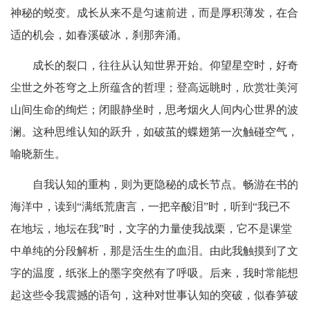
神秘的蜕变。成长从来不是匀速前进，而是厚积薄发，在合
适的机会，如春溪破冰，刹那奔涌。
成长的裂口，往往从认知世界开始。仰望星空时，好奇
尘世之外苍穹之上所蕴含的哲理；登高远眺时，欣赏壮美河
山间生命的绚烂；闭眼静坐时，思考烟火人间内心世界的波
澜。这种思维认知的跃升，如破茧的蝶翅第一次触碰空气，
喻晓新生。
自我认知的重构，则为更隐秘的成长节点。畅游在书的
海洋中，读到“满纸荒唐言，一把辛酸泪”时，听到“我已不
在地坛，地坛在我”时，文字的力量使我战栗，它不是课堂
中单纯的分段解析，那是活生生的血泪。由此我触摸到了文
字的温度，纸张上的墨字突然有了呼吸。后来，我时常能想
起这些令我震撼的语句，这种对世事认知的突破，似春笋破