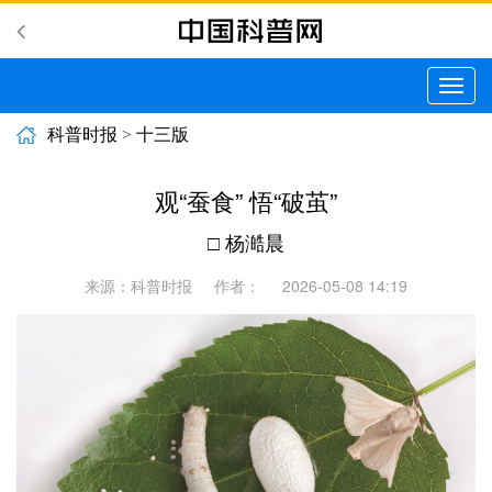
切
换
导
科普时报
>
十三版
航
观“蚕食” 悟“破茧”
□ 杨澔晨
来源：科普时报
作者：
2026-05-08 14:19