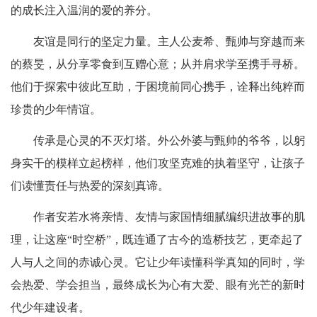
的成长注入温润的爱的养分。
友谊是同行的坚定力量。主人公麦希、甄帅与穿越而来
的蔡旻，从分享零食到互赠心意；从并肩求学至携手寻桥。
他们于探索中彼此互助，于困境前同心携手，诠释出纯粹而
珍贵的少年情谊。
传承是心灵的不灭灯塔。外公外婆与甄帅的爷爷，以躬
身实干的模样立起榜样，他们攻坚克难的执着坚守，让孩子
们读懂责任与热爱的深刻真谛。
作者安若水将亲情、友情与家国情细腻编织进故事的肌
理，让这座“时空桥”，既连通了古今的造桥技艺，更牵起了
人与人之间的赤诚心灵。它让少年读懂科学真知的同时，学
会热爱、学会担当，最终成长为心有大爱、眼有光芒的新时
代少年建设者。