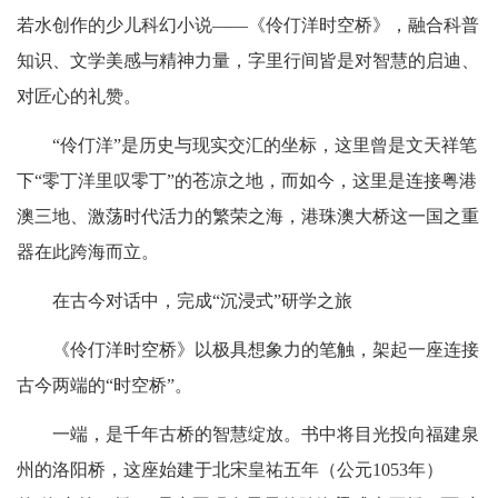
若水创作的少儿科幻小说——《伶仃洋时空桥》，融合科普
知识、文学美感与精神力量，字里行间皆是对智慧的启迪、
对匠心的礼赞。
“伶仃洋”是历史与现实交汇的坐标，这里曾是文天祥笔
下“零丁洋里叹零丁”的苍凉之地，而如今，这里是连接粤港
澳三地、激荡时代活力的繁荣之海，港珠澳大桥这一国之重
器在此跨海而立。
在古今对话中，完成“沉浸式”研学之旅
《伶仃洋时空桥》以极具想象力的笔触，架起一座连接
古今两端的“时空桥”。
一端，是千年古桥的智慧绽放。书中将目光投向福建泉
州的洛阳桥，这座始建于北宋皇祐五年（公元1053年）