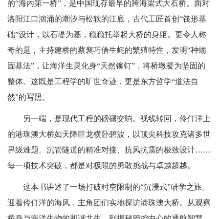
的“海内第一桥”，是中国现存最早的跨海梁式大石桥。面对
洛阳江口汹涌的潮汐与松软的江底，古代工匠首创“筏形基
础”设计，以石堤为基，稳稳托举起大桥的身躯。更令人称
奇的是，主持建桥的蔡襄巧借生蚝的繁殖特性，发明“种蛎
固基法”，让海洋生灵化身“天然铆钉”，将桥墩凝为坚固的
整体。这既是工程学的旷世奇迹，更是东方哲学“道法自
然”的写照。
另一端，是现代工程的磅礴交响。视线转回，伶仃洋上
的港珠澳大桥如天降巨龙横卧碧波，以顶尖科技攻克诸多世
界级难题。沉管隧道的精准对接、抗风抗震的极致设计……
每一项技术突破，都是对极限的勇敢挑战与卓越超越。
这本书讲述了一场打破时空限制的“沉浸式”研学之旅。
迎着伶仃洋的海风，主角团们实地探访港珠澳大桥。从观察
桥身与海洋生物的和谐共生，到揭秘管控中心的通航智慧，