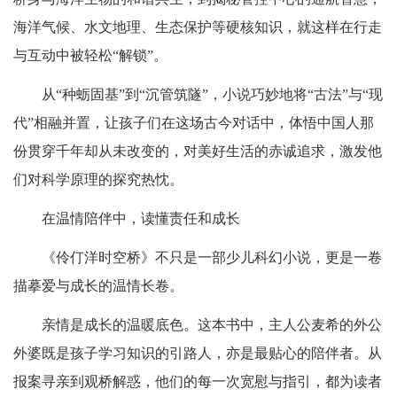
海洋气候、水文地理、生态保护等硬核知识，就这样在行走
与互动中被轻松“解锁”。
从“种蛎固基”到“沉管筑隧”，小说巧妙地将“古法”与“现
代”相融并置，让孩子们在这场古今对话中，体悟中国人那
份贯穿千年却从未改变的，对美好生活的赤诚追求，激发他
们对科学原理的探究热忱。
在温情陪伴中，读懂责任和成长
《伶仃洋时空桥》不只是一部少儿科幻小说，更是一卷
描摹爱与成长的温情长卷。
亲情是成长的温暖底色。这本书中，主人公麦希的外公
外婆既是孩子学习知识的引路人，亦是最贴心的陪伴者。从
报案寻亲到观桥解惑，他们的每一次宽慰与指引，都为读者