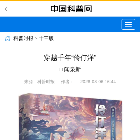
切
换
导
科普时报
>
十三版
航
穿越千年“伶仃洋”
□ 闻泉新
来源：科普时报
作者：
2026-03-06 16:44