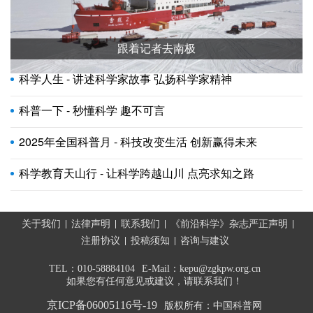
跟着记者去南极
科学人生 - 讲述科学家故事 弘扬科学家精神
科普一下 - 秒懂科学 趣不可言
2025年全国科普月 - 科技改变生活 创新赢得未来
科学教育天山行 - 让科学跨越山川 点亮求知之路
关于我们
法律声明
联系我们
《前沿科学》杂志严正声明
注册协议
投稿须知
咨询与建议
TEL：010-58884104
E-Mail：kepu@zgkpw.org.cn
如果您有任何意见或建议，请联系我们！
京ICP备06005116号-19
版权所有：中国科普网