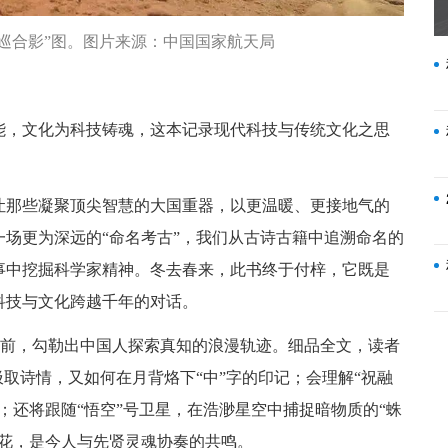
着巡合影”图。图片来源：中国国家航天局
能，文化为科技铸魂，这本记录现代科技与传统文化之思
让那些凝聚顶尖智慧的大国重器，以更温暖、更接地气的
场更为深远的“命名考古”，我们从古诗古籍中追溯命名的
事中挖掘科学家精神。冬去春来，此书终于付梓，它既是
科技与文化跨越千年的对话。
然眼前，勾勒出中国人探索真知的浪漫轨迹。细品全文，读者
汲取诗情，又如何在月背烙下“中”字的印记；会理解“祝融
；还将跟随“悟空”号卫星，在浩渺星空中捕捉暗物质的“蛛
火花，是今人与先贤灵魂协奏的共鸣。