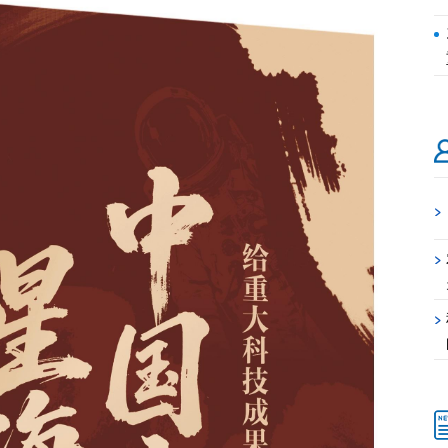
>
>
>