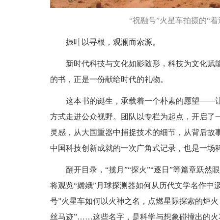
“祝融号”火星车拍摄的“
振叶以寻根，观澜而索源。
新时代科技与文化如影随形，科技为文化赋
的书，正是一份献给时代的礼物。
这本书的诞生，承载着一个朴素的愿望——
方式走进公众视野。团队以专栏为起点，开启了一
灵感，从大国重器中捕捉技术的细节，从背后故
中国科技创新成就的一次广角式记录，也是一场
翻开目录，“揽月”“探火”“逐日”等篇章跃
将观览“嫦娥”月球探测器如何从历代文学名作中
号”火星车如何以火神之名，点燃星际探索的炬火
丝马迹”……这些名字，是科学与想象碰撞出的