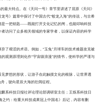
本书的最大特点。在《天问一号》章节里讲述了屈原《天问》
龙号》篇章中探讨了中国古代“蛟龙入海”的传说，与古希
都是一把钥匙——既能打开文化记忆的闸，也能叩响科技
作者访问了众多相关领域的专家学者，以保证内容的科学
弃了艰涩的术语。例如，“玉兔”月球车的技术难题攻克被
的观测原理则化作“宇宙级浪漫”的情书，使科学的严谨与
看见梦想的形状，让游子在此触摸文化的根脉，让世界透
为舟，驶向星辰大海的壮阔征程。
倪麟系科技日报社评论理论部调研室主任；王烁系科技日
星海之约：给重大科技成果冠上中国名》后记，内容有删