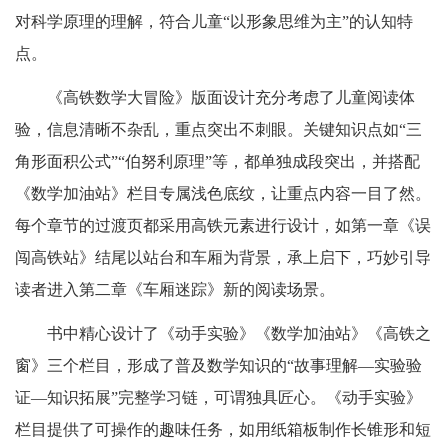
对科学原理的理解，符合儿童“以形象思维为主”的认知特
点。
《高铁数学大冒险》版面设计充分考虑了儿童阅读体
验，信息清晰不杂乱，重点突出不刺眼。关键知识点如“三
角形面积公式”“伯努利原理”等，都单独成段突出，并搭配
《数学加油站》栏目专属浅色底纹，让重点内容一目了然。
每个章节的过渡页都采用高铁元素进行设计，如第一章《误
闯高铁站》结尾以站台和车厢为背景，承上启下，巧妙引导
读者进入第二章《车厢迷踪》新的阅读场景。
书中精心设计了《动手实验》《数学加油站》《高铁之
窗》三个栏目，形成了普及数学知识的“故事理解—实验验
证—知识拓展”完整学习链，可谓独具匠心。《动手实验》
栏目提供了可操作的趣味任务，如用纸箱板制作长锥形和短