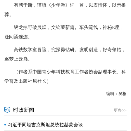
有感于斯，谨填《少年游》词一首，以表情怀，以示推
荐。
银龙掠野破晨烟，文绘著新篇。车头流线，神秘E座，
疑问涌连连。
高铁数学童冒险，究探勇钻研。发明创造，好奇肇始，
逐梦上云巅。
（作者系中国青少年科技教育工作者协会副理事长、科
学普及出版社原社长）
编辑：吴桐
时政新闻
更多>>
习近平同塔吉克斯坦总统拉赫蒙会谈