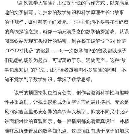
《高铁数学大冒险》用侦探小说的写作方式，以充满童
趣的文字描写，让抽象的数学知识和科学原理生长出故事
的“翅膀”，吸引着孩子们阅读。书中主角淘小多与好友码威
的高铁探险之旅，就像一场充满悬念的数学侦探游戏。从误
闯高铁站发现车头设计的秘密，到在餐车破解“2个6寸比萨
≠1个12寸比萨”的谜题……每一次数学知识的普及都以孩子
们熟悉的场景为起点，可谓寓教于乐、润物无声。这种“故
事包裹知识”的写法，让小读者跟着淘小多冒险的同时，不
知不觉学到了数学知识，掌握了数学思维。
该书的插图绘制也颇有创意，创作者遵循科学性与趣味
性并重原则，让视觉形象成为文字语言的最佳搭档。无论是
风洞实验室里形态各异的高铁车头模型，抑或不同尺寸比萨
饼面积对比的直观图示，每一幅插图都充满童真设计，并精
准呼应所要普及的数学知识点。这些插图有助于孩子们加深