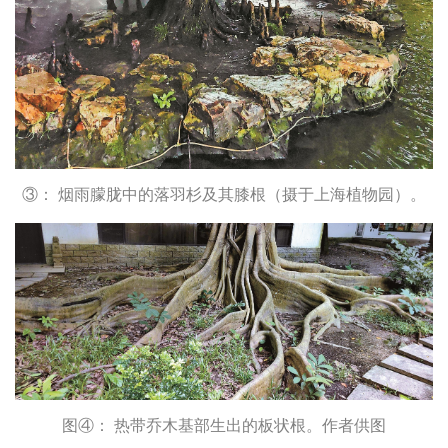
③： 烟雨朦胧中的落羽杉及其膝根（摄于上海植物园）。
图④： 热带乔木基部生出的板状根。作者供图