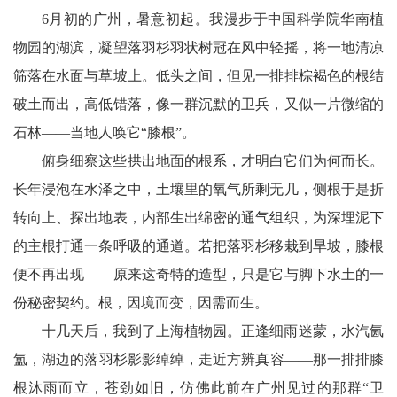
6月初的广州，暑意初起。我漫步于中国科学院华南植
物园的湖滨，凝望落羽杉羽状树冠在风中轻摇，将一地清凉
筛落在水面与草坡上。低头之间，但见一排排棕褐色的根结
破土而出，高低错落，像一群沉默的卫兵，又似一片微缩的
石林——当地人唤它“膝根”。
俯身细察这些拱出地面的根系，才明白它们为何而长。
长年浸泡在水泽之中，土壤里的氧气所剩无几，侧根于是折
转向上、探出地表，内部生出绵密的通气组织，为深埋泥下
的主根打通一条呼吸的通道。若把落羽杉移栽到旱坡，膝根
便不再出现——原来这奇特的造型，只是它与脚下水土的一
份秘密契约。根，因境而变，因需而生。
十几天后，我到了上海植物园。正逢细雨迷蒙，水汽氤
氲，湖边的落羽杉影影绰绰，走近方辨真容——那一排排膝
根沐雨而立，苍劲如旧，仿佛此前在广州见过的那群“卫