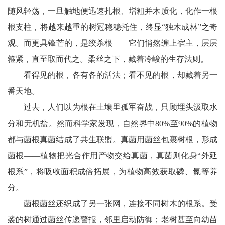
随风轻荡，一旦触地便迅速扎根、增粗并木质化，化作一根
根支柱，将越来越重的树冠稳稳托住，终显“独木成林”之奇
观。而更具锋芒的，是绞杀根——它们悄然缠上宿主，层层
箍紧，直至取而代之。柔丝之下，藏着冷峻的生存法则。
看得见的根，各有各的活法；看不见的根，却藏着另一
番天地。
过去，人们以为根在土壤里孤军奋战，只顾埋头汲取水
分和无机盐。然而科学家发现，自然界中80%至90%的植物
都与菌根真菌结成了共生联盟。真菌用菌丝包裹树根，形成
菌根——植物把光合作用产物交给真菌，真菌则化身“外延
根系”，将吸收面积成倍拓展，为植物高效获取磷、氮等养
分。
菌根菌丝还织成了另一张网，连接不同树木的根系。受
袭的树通过菌丝传递警报，邻里启动防御；老树甚至向幼苗