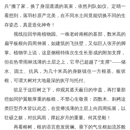
兵”搬了家，换了身湿漉漉的装束，依然列队如仪。定睛一
看想到，落羽杉原产北美，在不同水土间竟能切换不同的生
存姿态，真是造化神奇！
视线拉回华南植物园。一株老岭南榕的基部，数米高的
扁平板根向四周伸展，如建筑的飞扶壁，又似巨人张开的脚
掌。植物学上说，这是侧根特殊次生生长形成的附加支撑，
但在热带雨林浅薄的土层之上，它早已超越了“支撑”——储
水、固土、抗风，为几十米高的身躯镇住一方根基。板状
根，可谓大树对大地最深的执守与托付。
驻足于这巨树之下，仰观其遮天蔽日的华盖，再打量那
些如同护翼般厚重的板根，不禁心生敬畏：四数木、刺栲这
类巨型乔木皆以此态，在贫瘠浅薄的土层上向四周拓展，以
壮硕之躯，对抗风雨，撑起岁月的重量。何其坚毅！
再看榕树，根的语言愈发斑斓。垂下的气生根如流苏般