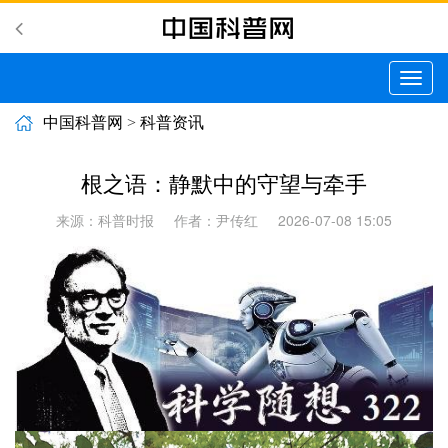
切
换
导
中国科普网
>
科普资讯
航
根之语：静默中的守望与牵手
来源：科普时报
作者：尹传红
2026-07-08 15:05