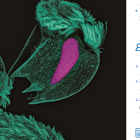
>
>
>