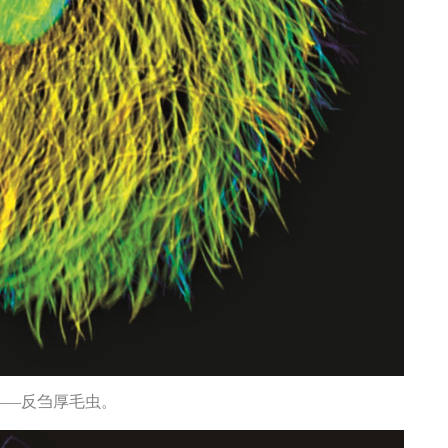
——反刍厚毛虫。