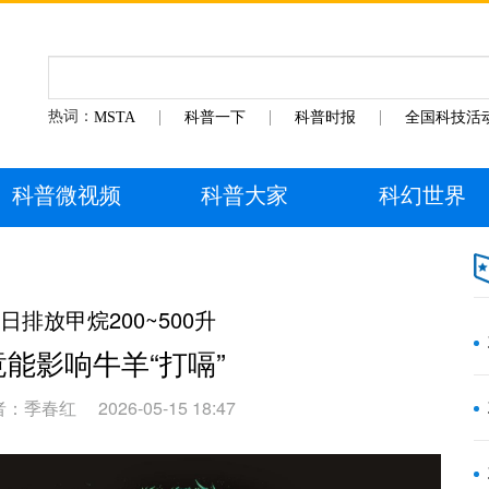
热词：
MSTA
科普一下
科普时报
全国科技活
科普微视频
科普大家
科幻世界
排放甲烷200~500升
能影响牛羊“打嗝”
者：季春红
2026-05-15 18:47