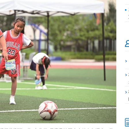
>
>
>