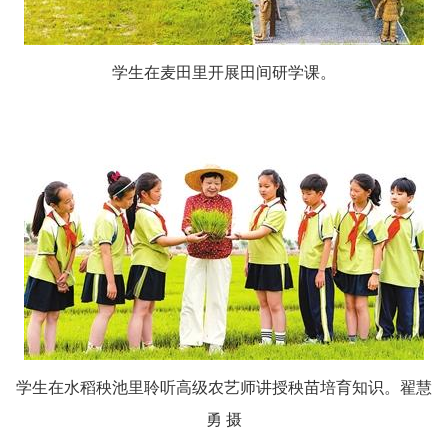
学生在麦田里开展田间研学课。
学生在水稻秧池里聆听高级农艺师讲授秧苗培育知识。翟慧
勇 摄