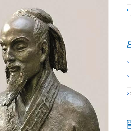
>
>
>