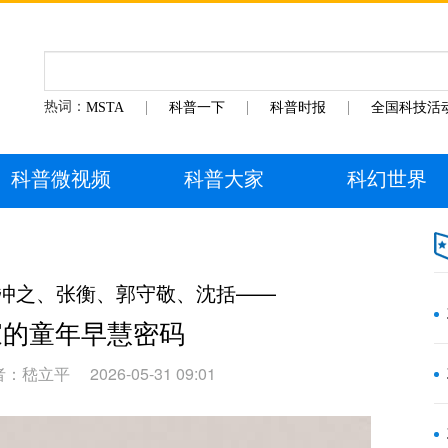
热词：
MSTA
科普一下
科普时报
全国科技活
科普微视频
科普大家
科幻世界
祖冲之、张衡、郭守敬、沈括——
家的童年早慧密码
者：嵇立平
2026-05-31 09:01