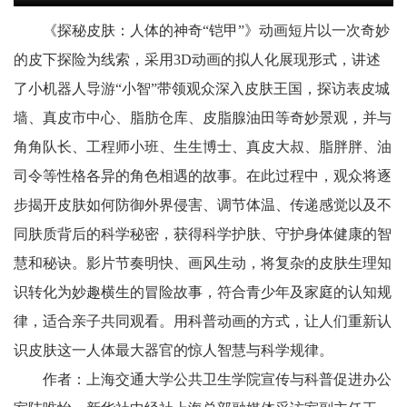
《探秘皮肤：人体的神奇“铠甲”》动画短片以一次奇妙
的皮下探险为线索，采用3D动画的拟人化展现形式，讲述
了小机器人导游“小智”带领观众深入皮肤王国，探访表皮城
墙、真皮市中心、脂肪仓库、皮脂腺油田等奇妙景观，并与
角角队长、工程师小班、生生博士、真皮大叔、脂胖胖、油
司令等性格各异的角色相遇的故事。在此过程中，观众将逐
步揭开皮肤如何防御外界侵害、调节体温、传递感觉以及不
同肤质背后的科学秘密，获得科学护肤、守护身体健康的智
慧和秘诀。影片节奏明快、画风生动，将复杂的皮肤生理知
识转化为妙趣横生的冒险故事，符合青少年及家庭的认知规
律，适合亲子共同观看。用科普动画的方式，让人们重新认
识皮肤这一人体最大器官的惊人智慧与科学规律。
作者：上海交通大学公共卫生学院宣传与科普促进办公