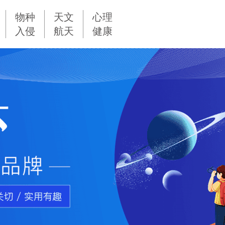
物种
天文
心理
入侵
航天
健康