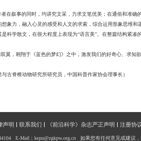
作者在叙事的同时，均讲究文采，力求文笔优美；在通俗和准确
的想象力，融入心灵的感受和人文的求索，综合运用形象思维和
是科学散文，在很大程度上表现为“语言美”。在整篇结构紧凑
”的双翼，翱翔于《蓝色的梦幻》之中，激发我们的好奇心、求知
类与古脊椎动物研究所研究员，中国科普作家协会理事长）
律声明
联系我们
《前沿科学》杂志严正声明
注册协
4104
E-Mail：kepu@zgkpw.org.cn
如果您有任何意见或建议，