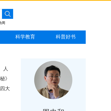
动周
科学教育
科普好书
、人
奥秘》
四大