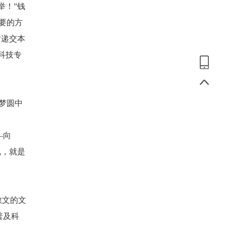
举！”钱
要的方
时递交本
科技专
梦圆中
—向
说，就是
散文的文
普及科