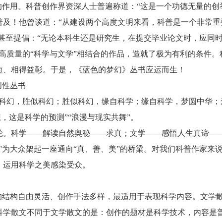
的作用。科普创作界资深人士普遍称道：“这是一个功德无量的创
普及！他曾谈道：“从建设两个高度文明来看，科普是一个非常重
他甚至提倡：“无论本科生还是研究生，在提交毕业论文时，应同
高质量的“科学与文学”相结合的作品，造就了极为有利的条件。
短、相得益彰。于是，《蓝色的梦幻》丛书应运而生！
创性丛书
是科幻，胜似科幻；胜似科幻，缘自科学；缘自科学，梦圆中华；
想，这是科学的预测”“浪漫与现实共舞”。
轮。科学——解读自然奥秘——求真；文学——感悟人生真谛—
”为大众架起一座通向“真、善、美”的桥梁。对我们科普作家来
，运用科学之美感染受众。
的结构自由灵活、创作手法多样，最适用于表现科学内容。文学
科学散文不同于文学散文的是：创作的题材是科学技术，内容是