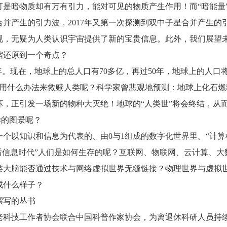
是暗物质却有万有引力，能对可见的物质产生作用！而“暗能量
合并产生的引力波，2017年又第一次探测到双中子星合并产生的
现，无疑为人类认识宇宙提供了新的宝贵信息。此外，我们展望
缩还原到一个奇点？
年。现在，地球上的总人口有70多亿，再过50年，地球上的人口
！用什么办法来救赎人类呢？科学家曾悲观地预测：地球上化石燃
，正引发一场新的物种大灭绝！地球的“人类世”将会终结，从
样的图景呢？
个以知识和信息为代表的、由0与1组成的数字化世界里。“计算
后信息时代”人们是如何生存的呢？互联网、物联网、云计算、大
类大脑能否通过技术与网络虚拟世界无缝链接？物理世界与虚拟
成什么样子？
撰写的丛书
老科技工作者协会联合中国科普作家协会，为离退休科研人员持