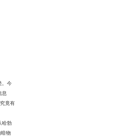
类。今
信息
类究竟有
从哈勃
的暗物