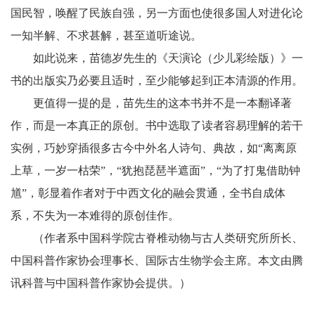
国民智，唤醒了民族自强，另一方面也使很多国人对进化论
一知半解、不求甚解，甚至道听途说。
如此说来，苗德岁先生的《天演论（少儿彩绘版）》一
书的出版实乃必要且适时，至少能够起到正本清源的作用。
更值得一提的是，苗先生的这本书并不是一本翻译著
作，而是一本真正的原创。书中选取了读者容易理解的若干
实例，巧妙穿插很多古今中外名人诗句、典故，如“离离原
上草，一岁一枯荣”，“犹抱琵琶半遮面”，“为了打鬼借助钟
馗”，彰显着作者对于中西文化的融会贯通，全书自成体
系，不失为一本难得的原创佳作。
（作者系中国科学院古脊椎动物与古人类研究所所长、
中国科普作家协会理事长、国际古生物学会主席。本文由腾
讯科普与中国科普作家协会提供。）