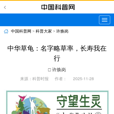
切
换
导
中国科普网
>
科普大家
>
许焕岗
航
中华草龟：名字略草率，长寿我在
行
□ 许焕岗
来源：科普时报
作者：
2025-11-28