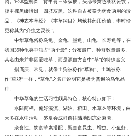
冈。它体型椭圆，背甲有三条纵棱，头部带黄色线状斑纹，
腹甲棕黑缀暗斑，四肢灰黑。这种自古被奉为药食两用的珍
品，《神农本草经》《本草纲目》均载其药用价值，李时珍
更称其为“介虫之灵长”。
中华草龟俗称乌龟、金龟、墨龟、山龟、长寿龟等，在
我国35种龟类中独占“两个最”：分布最广、种群数量最多。
其名由来并非因爱吃草，而是源自方言中“草”的特殊含义
——指底层、常见，就像土狗被称作“草狗”、土鸡被称
作“草鸡”一样，“草龟”之名正说明它是极为普遍的乌龟品
种。
中华草龟的生活习性颇具特色，核心特点如下：
水陆两栖。偏好溪流、湖泊、稻田、水草丛等环境，白
天多在水中活动，盛夏会成群前往陆地阴凉处避暑。
杂食性。饮食荤素搭配，既喜食昆虫、蠕虫、小鱼虾、