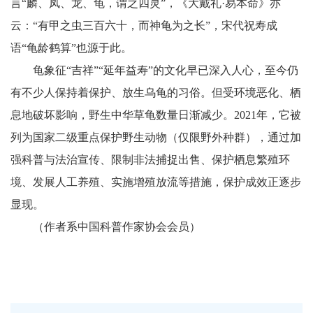
言“麟、凤、龙、龟，谓之四灵”，《大戴礼·易本命》亦
云：“有甲之虫三百六十，而神龟为之长”，宋代祝寿成
语“龟龄鹤算”也源于此。
龟象征“吉祥”“延年益寿”的文化早已深入人心，至今仍
有不少人保持着保护、放生乌龟的习俗。但受环境恶化、栖
息地破坏影响，野生中华草龟数量日渐减少。2021年，它被
列为国家二级重点保护野生动物（仅限野外种群），通过加
强科普与法治宣传、限制非法捕捉出售、保护栖息繁殖环
境、发展人工养殖、实施增殖放流等措施，保护成效正逐步
显现。
（作者系中国科普作家协会会员）