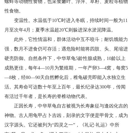
螺蚌等动物性食物，也采食嫩叶、浮萍、草籽、麦粒等植物
性食物。
变温性。水温低于10℃时进入冬眠，持续时间一般为11
月至次年4月；夏季水温超20℃则躲进深水淤泥降温。
此外，它性情温和，群体活动中互不咬斗；耐饥饿能力
强，数月不进食仍可存活；遇危险时能将四肢、头、尾缩进
硬壳防御。自然条件下，中华草龟5龄性腺成熟，10龄以上
成熟更佳，每年4—10月为繁殖期，一年产卵3—4窝，每窝5
—8枚，经80—90天自然孵化后，稚龟破壳即能入水独立生
活。其寿命可达数十年至上百年，最长纪录达300年，传闻
有活过千年者，是长寿的脊椎动物代表。
正因长寿，中华草龟自古被视为长寿象征与逢凶化吉的
神物。古人用龟甲占卜吉凶，刻录的文字便是甲骨文，成为
汉字源头。它还被列为“四灵之一”，《礼记·礼运》中所