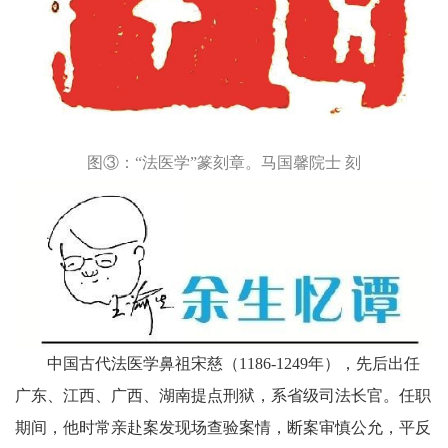
图③：“法医学”篆刻章。马国馨院士 刻
中国古代法医学鼻祖宋慈（1186-1249年），先后出任
广东、江西、广西、湖南提点刑狱，系省级司法长官。任职
期间，他时常亲赴案发现场查验案情，断案审慎公允，平反