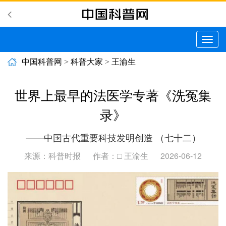
切
换
导
中国科普网
>
科普大家
>
王渝生
航
世界上最早的法医学专著《洗冤集
录》
——中国古代重要科技发明创造 （七十二）
来源：科普时报
作者：□ 王渝生
2026-06-12