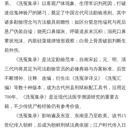
系。《洗冤集录》以客观尸体现象、生理常识判死因，打破
迷信鬼神验尸的陋习，奠定了中国古代司法勘验准则。其中
诸多勘验理念与方法极具前瞻性：如区分窒息性缢死与死后
悬尸伪装自缢；烧死口鼻烟灰、呼吸道炭末沉积；溺死口鼻
蕈状泡沫、内脏硅藻规律雏形观察；白骨上骨质破损判断生
前外伤。
《洗冤集录》是法定勘验范本，自南宋起，元、明、清
三代均将其定为司法勘验官员的必修典籍与办案标准。后世
不断增补、注释、改编，衍生出《洗冤录详义》《洗冤汇
编》等数十种版本，成为古代州县刑狱标配工具书，沿用近
700年。《洗冤集录》是近现代法医学溯源研究的重要古
籍，不少传统尸检经验仍有参考价值。
《洗冤集录》影响遍及东亚、东南亚乃至欧美。该书15
世纪传入朝鲜，后成为朝鲜刑狱法典依据；江户时代传入日