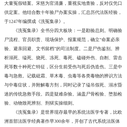
大量冤假错案。宋慈为官清廉，重视实地查验，反对仅凭口
供定案。他结合数十年验尸办案实操，汇总历代法医经验，
于1247年编撰成《洗冤集录》。
《洗冤集录》全书分四大板块：一是勘验总则。明确验
尸流程、官员职责、现场保护、报案规范，确立“命案必亲
验、避亲回避、文书留档”的司法制度。二是尸伤鉴别。辨
析溺死、缢死、烧死、冻死、毒死、磕碰外伤、自刎、雷击
死等数十种死亡特征，区分生前受伤与死后伪造伤。三是中
毒与急救。记载砒霜、草木毒、虫毒等各类毒物的辨识方法
与中毒症状，并附解毒方剂，同时记录了缢吊假死、溺水昏
迷的传统急救手段。四是疑难杂验。涵盖尸骨检验、堕胎检
验、动物致死辨别、刑狱实操细则。
《洗冤集录》是世界现存最早的系统法医学专著，比欧
洲首部法医学经典著作早300余年，开创了古代系统法医体