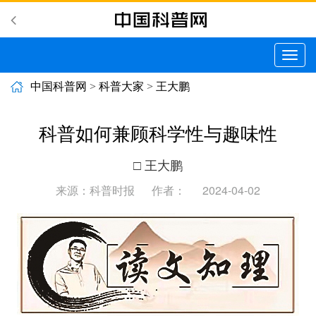
切
换
导
中国科普网
>
科普大家
>
王大鹏
航
科普如何兼顾科学性与趣味性
□ 王大鹏
来源：科普时报
作者：
2024-04-02