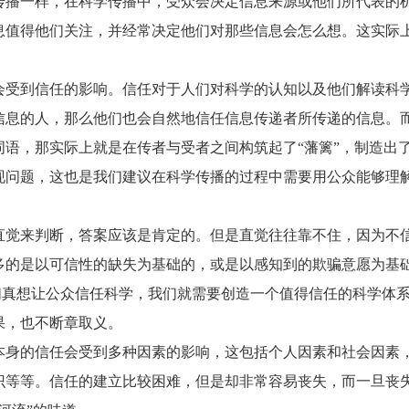
传播一样，在科学传播中，受众会决定信息来源或他们所代表的
息值得他们关注，并经常决定他们对那些信息会怎么想。这实际
会受到信任的影响。信任对于人们对科学的认知以及他们解读科
信息的人，那么他们也会自然地信任信息传递者所传递的信息。
语，那实际上就是在传者与受者之间构筑起了“藩篱”，制造出
现问题，这也是我们建议在科学传播的过程中需要用公众能够理
直觉来判断，答案应该是肯定的。但是直觉往往靠不住，因为不
多的是以可信性的缺失为基础的，或是以感知到的欺骗意愿为基
们真想让公众信任科学，我们就需要创造一个值得信任的科学体系
果，也不断章取义。
本身的信任会受到多种因素的影响，这包括个人因素和社会因素
识等等。信任的建立比较困难，但是却非常容易丧失，而一旦丧