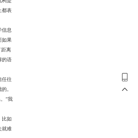
机构是
上都表
学信息
而如果
了距离
解的语
信任往
础的。
。”我
，比如
失就难