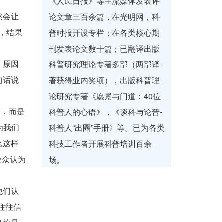
《人民日报》等主流媒体发表评
论文章三百余篇，在光明网，科
然会让
普时报开设专栏；在各类核心期
，结果
刊发表论文数十篇；已翻译出版
科普研究理论专著多部（两部译
，原因
著获得业内奖项），出版科普理
句话说
论研究专著《愿景与门道：40位
科普人的心语》，《谈科与论普-
信，而是
科普人“出圈”手册》等。已为各类
为我们
科技工作者开展科普培训百余
么这样
场。
受众认为
他们认
往往信