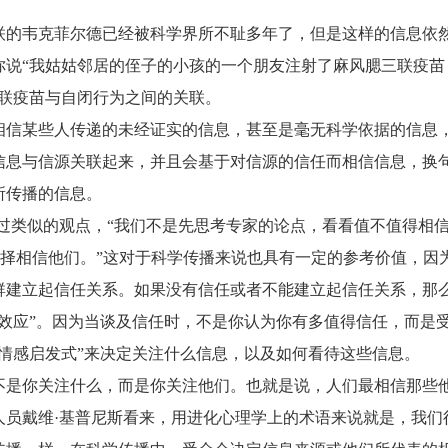
联的韦克菲尔德已经被科学界所不耻多年了，但是这样的信息依
你说“我姑姑邻居的侄子的小孩的一个朋友注射了麻风腮三联疫苗
三联疫苗与自闭行为之间的关联。
相信某些人传递的未经证实的信息，甚至是毫无科学依据的信息
信息与信源关联起来，并且会基于对信源的信任而相信信息，换
所传播的信息。
过类似的观点，“我们不是先思考专家的论点，看看值不值得相
选择相信他们。”这对于科学传播来说也具有一定的参考价值，因
群建立起信任关系。如果没有信任或者不能建立起信任关系，那
效应”。因为当谈及信任时，不是你认为你有多值得信任，而是
情感启发式”来决定关注什么信息，以及如何看待这些信息。
不是你关注什么，而是你关注他们。也就是说，人们最相信那些
人员戴维·基普尼斯看来，用进化心理学上的术语来说就是，我们