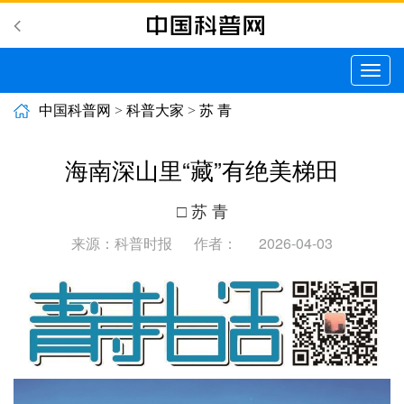
切
换
导
中国科普网
>
科普大家
>
苏 青
航
海南深山里“藏”有绝美梯田
□ 苏 青
来源：科普时报
作者：
2026-04-03