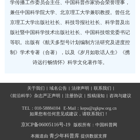
学传播工作委员会主任、中国科普作家协会荣誉理事，
兼任中国科学院大学、北京理工大学兼职教授。曾任北
京理工大学出版社社长、科技导报社社长、科学普及出
版社暨中国科学技术出版社社长、中国科技馆党委书记
等职。出版有《航天多型号计划编制方法研究及进度控
制》学术专著（合著），以及《岁月如歌话人生》《携
诗远行畅情怀》科学文化著作等。
关于我们
域名公告
法律声明
联系我们
《前沿科学》杂志严正声明
注册协议
投稿须知
咨询与建议
TEL：010-58884104
E-Mail：kepu@zgkpw.org.cn
如果您有任何意见或建议，请联系我们！
京ICP备06005116号-19
版权所有：中国科普网
青少年科普库
本频道由
提供数据支撑