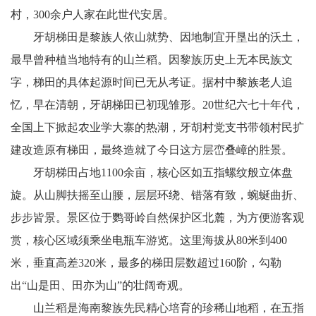
村，300余户人家在此世代安居。
牙胡梯田是黎族人依山就势、因地制宜开垦出的沃土，
最早曾种植当地特有的山兰稻。因黎族历史上无本民族文
字，梯田的具体起源时间已无从考证。据村中黎族老人追
忆，早在清朝，牙胡梯田已初现雏形。20世纪六七十年代，
全国上下掀起农业学大寨的热潮，牙胡村党支书带领村民扩
建改造原有梯田，最终造就了今日这方层峦叠嶂的胜景。
牙胡梯田占地1100余亩，核心区如五指螺纹般立体盘
旋。从山脚扶摇至山腰，层层环绕、错落有致，蜿蜒曲折、
步步皆景。景区位于鹦哥岭自然保护区北麓，为方便游客观
赏，核心区域须乘坐电瓶车游览。这里海拔从80米到400
米，垂直高差320米，最多的梯田层数超过160阶，勾勒
出“山是田、田亦为山”的壮阔奇观。
山兰稻是海南黎族先民精心培育的珍稀山地稻，在五指