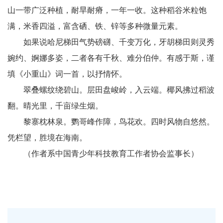
山一带广泛种植，耐旱耐瘠，一年一收。这种稻谷米粒饱
满，米香四溢，富含硒、铁、锌等多种微量元素。
如果说哈尼梯田气势磅礴、千变万化，牙胡梯田则灵秀
婉约、婀娜多姿，二者各有千秋、难分伯仲。有感于斯，谨
填《小重山》词一首，以抒情怀。
翠叠螺纹绕碧山。层田盘峻岭，入云端。椰风拂过稻波
翻。晴光里，千亩绿生烟。
黎寨枕林泉。鹦哥峰作障，鸟花欢。四时风物自悠然。
凭栏望，胜境在海南。
（作者系中国青少年科技教育工作者协会监事长）