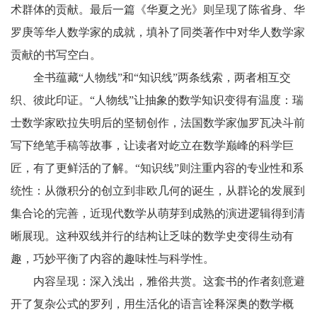
术群体的贡献。最后一篇《华夏之光》则呈现了陈省身、华
罗庚等华人数学家的成就，填补了同类著作中对华人数学家
贡献的书写空白。
全书蕴藏“人物线”和“知识线”两条线索，两者相互交
织、彼此印证。“人物线”让抽象的数学知识变得有温度：瑞
士数学家欧拉失明后的坚韧创作，法国数学家伽罗瓦决斗前
写下绝笔手稿等故事，让读者对屹立在数学巅峰的科学巨
匠，有了更鲜活的了解。“知识线”则注重内容的专业性和系
统性：从微积分的创立到非欧几何的诞生，从群论的发展到
集合论的完善，近现代数学从萌芽到成熟的演进逻辑得到清
晰展现。这种双线并行的结构让乏味的数学史变得生动有
趣，巧妙平衡了内容的趣味性与科学性。
内容呈现：深入浅出，雅俗共赏。这套书的作者刻意避
开了复杂公式的罗列，用生活化的语言诠释深奥的数学概