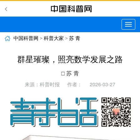
切
换
导
中国科普网
>
科普大家
>
苏 青
航
群星璀璨，照亮数学发展之路
□ 苏 青
来源：科普时报
作者：
2026-03-27