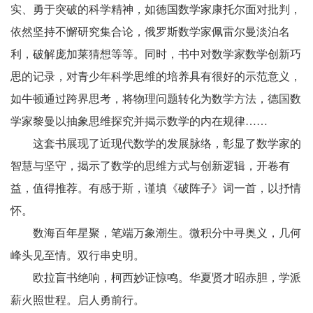
实、勇于突破的科学精神，如德国数学家康托尔面对批判，
依然坚持不懈研究集合论，俄罗斯数学家佩雷尔曼淡泊名
利，破解庞加莱猜想等等。同时，书中对数学家数学创新巧
思的记录，对青少年科学思维的培养具有很好的示范意义，
如牛顿通过跨界思考，将物理问题转化为数学方法，德国数
学家黎曼以抽象思维探究并揭示数学的内在规律……
这套书展现了近现代数学的发展脉络，彰显了数学家的
智慧与坚守，揭示了数学的思维方式与创新逻辑，开卷有
益，值得推荐。有感于斯，谨填《破阵子》词一首，以抒情
怀。
数海百年星聚，笔端万象潮生。微积分中寻奥义，几何
峰头见至情。双行串史明。
欧拉盲书绝响，柯西妙证惊鸣。华夏贤才昭赤胆，学派
薪火照世程。启人勇前行。