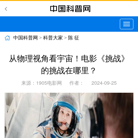
切
换
导
中国科普网
>
科普大家
>
陈 征
航
从物理视角看宇宙！电影《挑战》
的挑战在哪里？
来源：1905电影网
作者：
2024-09-25