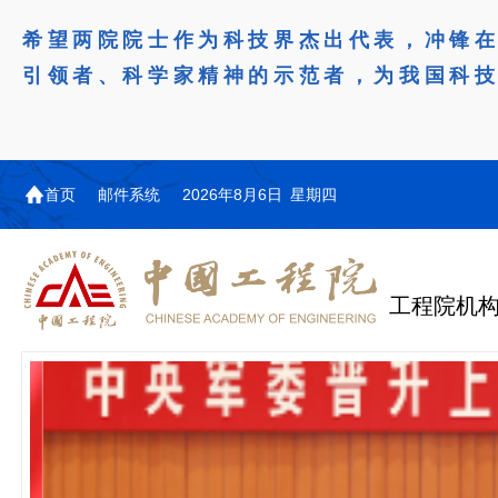
希望两院院士作为科技界杰出代表，冲锋
引领者、科学家精神的示范者，为我国科
首页
邮件系统
2026年8月6日 星期四
工程院机
机构图
院士名单
院领导
咨询工作简介
学术研讨
工作动态
教育委员会简介
国际交流与合作动态
更多
更多
更多
更多
中国工程院教育委员会以习近平新时代中国特
江西研究院组织召开省校产
第29届中日韩工程院圆桌会
978
学部院士名单
人
医药卫生学部学术报告会在京举行
学研合作交流会
议在首尔召开
色社会主义思想为指导，深入贯彻落实党的二十大
全体院士名单
机械与运载工程学部
为深入贯彻落实习近平总书记在国家科
7月9日，中国工程科技发展战略
2026年7月23日，第29届中日韩
和二十届历次全会精神，按照全国教育大会和中央
信息与电子工程学部
奖励大会、两院院士大会、中国科协第
江西研究院（以下简称“江西研
工程院圆桌会议在韩国首尔成功