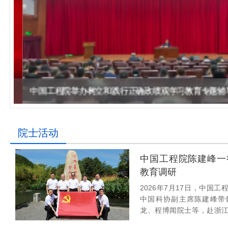
作，提高工程教育和工程科技在国民意识中的地
科学技术领域的重大、关键性问题，接受政府、地
位。
方、行业等的委托，对重大工程科学技术发展规
划、计划、方案及其实施等提供咨询意见。
中国工程院举办树立和践
院士活动
中国工程院陈建峰一
教育调研
2026年7月17日，中国
中国科协副主席陈建峰带
龙、程博闻院士等，赴浙
行正确政绩观学习教育调