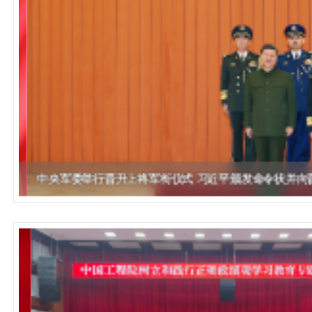
393
人才工作会议有关部署要求，切实履行教育委员会
中国工程院是中国工程科学技术界最高荣誉
人
全国代表大会上的重要讲话精神，充分
究院”）联合江西省科技成果转
举行。本届会议由韩国工程院轮
化工、冶金与材料工程学部
院长-张玉
各项职能，发挥工程教育领域国家高端智库作用，
术引领作用，2026年7月10日下午，
移转化中心，组织江西省相关地
值主办，三国工程院院士及代表
资深院士名单
性、咨询性学术机构。组织院士开展战略咨询研
能源与矿业工程学部
院医药卫生学部学术报告会在北京会议
市、企业赴京与北京化工大学举
100余人现场参会。韩国工程院
2026-08-03
2026-04-11
2026
2026年中国工程科技论坛在京举行
中国工程院副院长邓秀新调研云南研究院
“非排他性国际材料与试验标准协作机制研究” 国际合作战略咨询项目启动会在京召开
为一体推进教育科技人才发展，统筹建设教育强
究，为国家决策提供支撑服务是中国工程院的主要
行。6位院士做报告，50余位院士参
办产学研合作交流会。北京化工
国际关系委员会主席朴宰佑院
土木、水利与建筑工程学部
7
国、科技强国、人才强国提供支撑。主要任务有：
职能和中心工作之一。
人
会。
大学党委常委、副校长许海军，
士、中国工程院国际合作局副局
环境与轻纺工程学部
2026-03-26
2026-07-27
2026
“中欧农业绿色科技合作战略研究” 国际合作战略咨询项目启动会在京召开
中国工程院2026年地方研究院咨询项目管理工作培训会召开
健康中国与生物医药工程创新研讨会暨第五届中医药高质量发展大会在天津召开
江西省科学院党组成员、副院长
长（主持工作）丁宁、日本工程
香港院士名单
一是贯彻落实习近平总书记重要指示批示精神
党的二十大提出，完善国家科技创新体系，强
章国勇，江西研究院副院长邹慧
院原副院长原山优子致开幕辞。
农业学部
和其他中央领导同志有关批示要求，围绕党中央决
化科技战略咨询，提升国家创新体系整体效能。中
出席会议。
2026-03-24
2026-07-20
2026
中国工程院外籍院士参加第十八次院士大会系列活动
山西省人民政府 中国工程院合作委员会第一次会议在太原召开
第十五届化工、冶金与材料工程学术会议在广州召开
医药卫生学部
3
策部署，充分发挥高端智库作用，组织院士、专家
人
国工程院以习近平新时代中国特色社会主义思想为
副院长-陈建
工程管理学部(85人,其中79 人为跨学
台湾院士名单
开展与工程教育（包括工、农、医科）有关的咨询
2026-03-04
2026-05-03
2026
香港工程师学会交流团访问我院
中国工程院第四届科技合作委员会第四次会议在京召开
中国工程院工程科技学术研讨会——细胞治疗学术会议在京召开
指导，按照党中央、国务院战略部署，坚持“服务决
研究，为党和国家决策提出咨询意见和建议。
策、适度超前”，坚持以科学咨询支撑科学决策，坚
中央军委举行晋升上将军衔仪式 习近平颁发命令状并向
二是加强同教育界、产业界和科技界的联系，
持“顶天立地”，积极推进国家工程科技思想库建设和
促进工程教育与经济建设紧密结合，促进工程技术
国家高端智库建设试点工作，为提升我国科技创新
人才的合理使用与科学管理。
能力、强化关键核心技术攻关、加快建设创新型国
三是积极推动我国继续工程教育的发展及其体
家、支撑经济社会高质量发展、实现中华民族伟大
系的建立和完善，促进院校工程教育与继续工程教
复兴的中国梦，提供科技智力支撑。
育有机结合。
中国工程院组织开展的战略咨询研究，主要结
四是加强工程教育的学术研究、宣传和科普工
合国民经济和社会发展规划、计划，组织研究工程