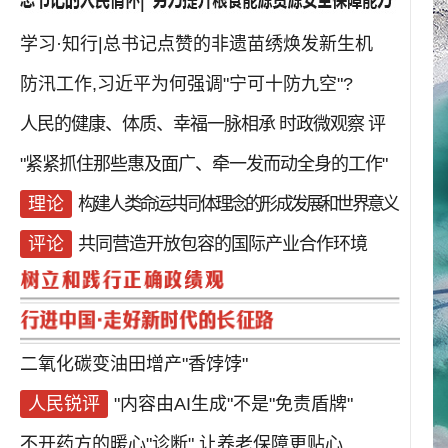
学习·知行|总书记点赞的非遗苗绣焕发新生机
防汛工作,习近平为何强调"宁可十防九空"?
人民的健康、体质、幸福一脉相承
时政微观察
评
"紧紧抓住那些惠及面广、牵一发而动全身的工作"
理论
构建人类命运共同体理念的形成发展和世界意义
评论
共同营造开放包容的国际产业合作环境
二氧化碳变油田增产"香饽饽"
人民锐评
"内容由AI生成"不是"免责盾牌"
不开药方的暖心"诊断"
让养老保障更贴心