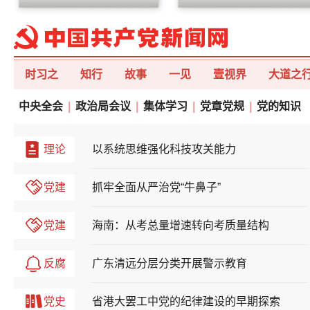
时习之
知行
故事
一见
壹视界
大道之
中央全会
|
政治局会议
|
集体学习
|
党章党规
|
党的知识
理论
以系统思维强化科技攻关能力
党建
抓牢全面从严治党“牛鼻子”
党建
海南：从考总量增速转向考质量结构
反腐
广东清远分层分类开展警示教育
党史
省港大罢工中党的纪律建设的早期探索