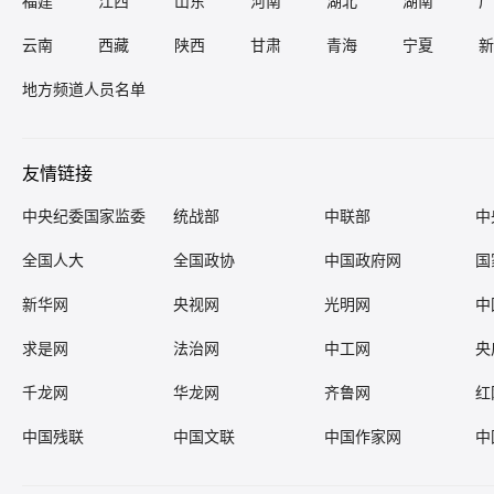
福建
江西
山东
河南
湖北
湖南
广
云南
西藏
陕西
甘肃
青海
宁夏
新
地方频道人员名单
友情链接
中央纪委国家监委
统战部
中联部
中
全国人大
全国政协
中国政府网
国
新华网
央视网
光明网
中
求是网
法治网
中工网
央
千龙网
华龙网
齐鲁网
红
中国残联
中国文联
中国作家网
中