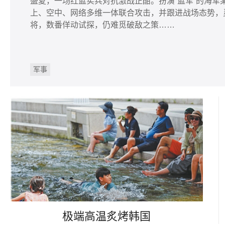
盛夏，一场红蓝实兵对抗激战正酣。扮演“蓝军”的海
上、空中、网络多维一体联合攻击，并跟进战场态势，
将，数番佯动试探，仍难觅破敌之策……
军事
极端高温炙烤韩国