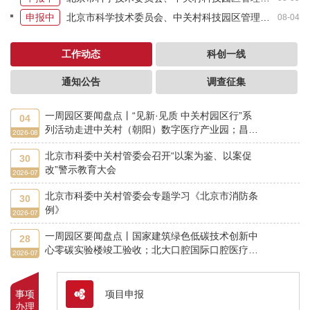
申报中
北京市科学技术委员会、中关村科技园区管理委员会关于转发农业生物育种国家科技重大专项公开竞争类项目申报指南的通知
08-04
工作动态
科创一线
通知公告
调查征集
一周园区要闻盘点丨“见新·见质 中关村园区行”系
04
列活动走进中关村（朝阳）数字医疗产业园；昌平
2026-08
区与华北电力大学签署高质量发展战略合作协议
北京市科委中关村管委会召开“以案为鉴、以案促
30
改”警示教育大会
2026-07
北京市科委中关村管委会专题学习《北京市消防条
30
例》
2026-07
一周园区要闻盘点丨国家建筑绿色低碳技术创新中
28
心零碳实验楼竣工验收；北大口腔国际口腔医疗器
2026-07
械创新转化基地竣工投用
事项
项目申报
办理