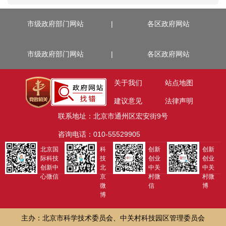
市级政府部门网站
|
各区政府网站
市级政府部门网站
|
各区政府网站
关于我们
站点地图
建议意见
法律声明
联系地址：北京市通州区宏安街9号
咨询电话：010-55529905
北京国
科
创新
创新
际科技
技
创业
创业
创新中
北
中关
中关
心微信
京
村微
村微
微
信
博
博
主办：北京市科学技术委员会、中关村科技园区管理委员会