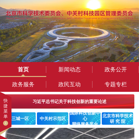
首页
新闻动态
政务公开
政务服务
政民互动
专题专栏
快
习近平总书记关于科技创新的重要论述
捷
菜
国际科技创新中
北京市科学技术
单
三城一区
中关村示范区
心
研 究 院
网络服务平台