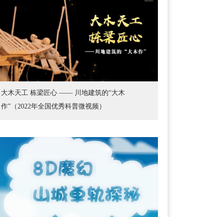
大木天工 栋梁匠心 —— 川地建筑的“大木
作”（2022年全国优秀科普微视频）