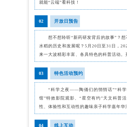
就能“云端”看科技！
02
开放日预告
想不想聆听“新药研发背后的故事”？想
水稻的历史和发展呢？5月20日至31日，20
来一大波精彩丰富、各具特色的科普活动。开放
03
特色活动预约
“科学之夜——陶俑们的悄悄话”“科
馆”特效影院观影、“星空有约”天文科普活动
性、体验性和互动性的趣味亲子科学嘉年华
04
线上互动