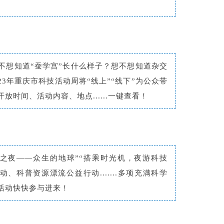
不想知道“蚕学宫”长什么样子？想不想知道杂交
23年重庆市科技活动周将“线上”“线下”为公众带
时间、活动内容、地点......一键查看！
学之夜——众生的地球”“搭乘时光机，夜游科技
、科普资源漂流公益行动.......多项充满科学
活动快快参与进来！