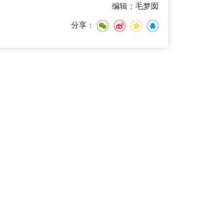
编辑：毛梦囡
分享：