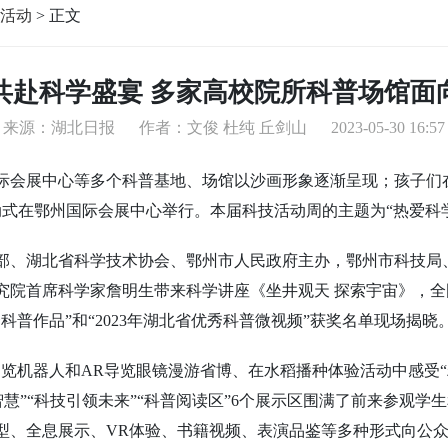
活动
>
正文
共赴科学盛宴 多家高校院所科普场馆面
来源：湖北日报
作者：文俊 杜纯 丘剑山
2023-05-30 16:57
际会展中心等多个科普基地、场馆以沙画形象逐渐呈现；孩子们
启动式在鄂州国际会展中心举行。本届科技活动周的主题为“热爱科学 
部、湖北省科学技术协会、鄂州市人民政府主办，鄂州市科技局
究院首席科学家詹明生带来科学讲座《坐井观天 探索宇宙》，
秀科普作品”和“2023年湖北省优秀科普微视频”获奖名单现场揭晓
览机器人和AR导览眼镜漫游省博、在水稻播种体验活动中感受“
迪智慧”“科技引领未来”“科普阅读区”6个展示区围满了前来参观
型、全息展示、VR体验、书籍视频、表演品鉴等多种形式向公