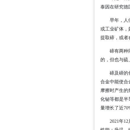
泰因在研究德
早年，人
或工业矿体，
提取碲，或者
碲有两种
的，但也与硫
碲及碲的
合金中能使合
摩擦时产生的
化铋等都是半
量增长了近7
2021
性能：升温，