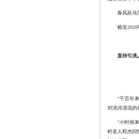
春风跃马
截至20
直待引洮
“千百年
对洮河清流的
“小时候
村老人程杰回