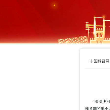
中国科普网
“泱泱洮
翘首期盼半个