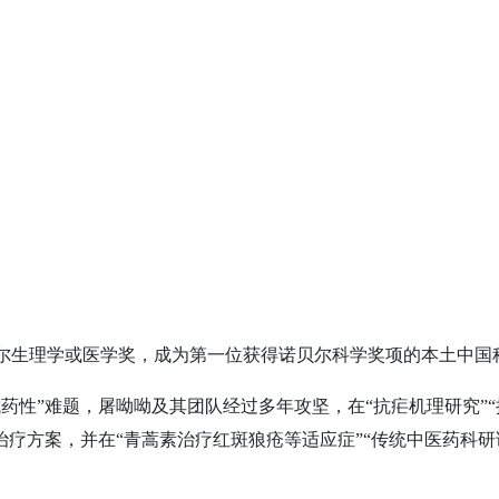
年诺贝尔生理学或医学奖，成为第一位获得诺贝尔科学奖项的本土中国
抗药性”难题，屠呦呦及其团队经过多年攻坚，在“抗疟机理研究”“
治疗方案，并在“青蒿素治疗红斑狼疮等适应症”“传统中医药科