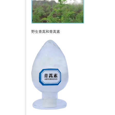
野生青蒿和青蒿素