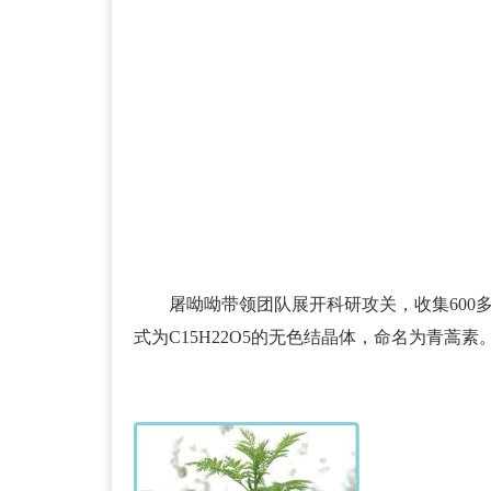
屠呦呦带领团队展开科研攻关，收集600多
式为C15H22O5的无色结晶体，命名为青蒿素