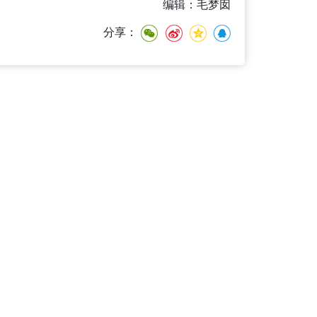
编辑：毛梦囡
分享：