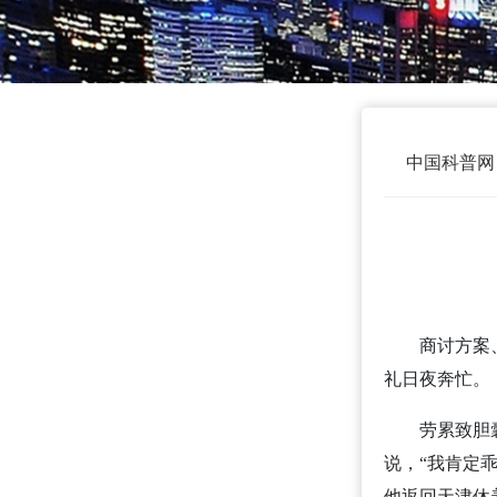
中国科普网
商讨方案、巡
礼日夜奔忙。
劳累致胆囊炎
说，“我肯定
他返回天津休